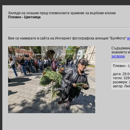
Хиляди на опашки пред плевенските храмове за върбови клонки
Плевен - Цветница
Вие се намирате в сайта на Интернет фотографска агенция "БулФото"
w
Съдържание
знанието 
затвори
Плевен - 
дата: 28.
тегло: 32
размери: 
автор: Лю