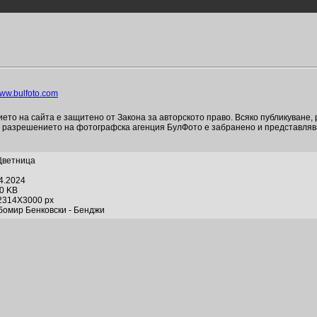
ww.bulfoto.com
то на сайта е защитено от Закона за авторското право. Всяко публикуване,
и разрешението на фотографска агенция БулФото е забранено и представля
Цветница
04.2024
60 KB
2314X3000 px
бомир Бенковски - Бенджи