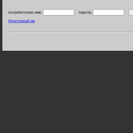
потребителско име:
парола:
Регистрирай ме