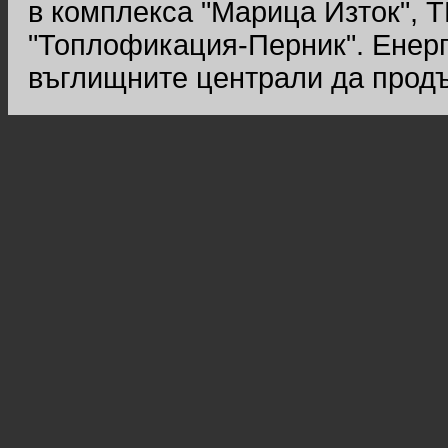
в комплекса "Марица Изток", Т
"Топлофикация-Перник". Енерг
въглищните централи да продъ