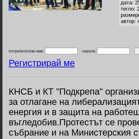
дата: 2
тегло: 
размер
автор:
потребителско име:
парола:
Регистрирай ме
КНСБ и КТ "Подкрепа" организ
за отлагане на либерализация
енергия и в защита на работещ
въгледобив.Протестът се пров
събрание и на Министерския с