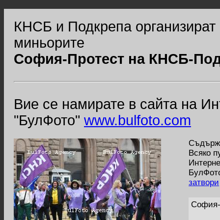
КНСБ и Подкрепа организират 
миньорите
София-Протест на КНСБ-Под
Вие се намирате в сайта на И
"БулФото"
www.bulfoto.com
Съдържа
Всяко п
Интерне
БулФото
затвори
София-