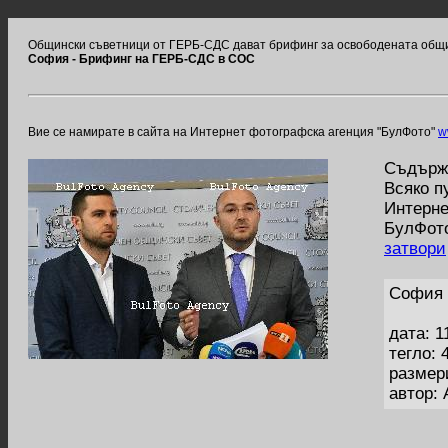
Общински съветници от ГЕРБ-СДС дават брифинг за освободената общ
София - Брифинг на ГЕРБ-СДС в СОС
Вие се намирате в сайта на Интернет фотографска агенция "БулФото"
w
Съдържа
Всяко п
Интерне
БулФото
затвори
София 
дата: 1
тегло: 
размер
автор: