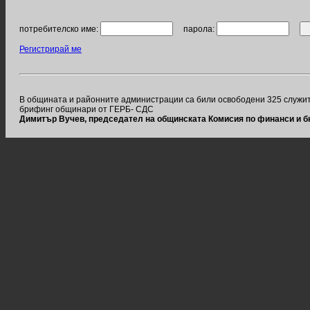
потребителско име:
парола:
Регистрирай ме
В общината и районните администрации са били освободени 325 служите
брифинг общинари от ГЕРБ- СДС
Димитър Вучев, председател на общинската Комисия по финанси и б