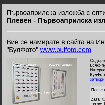
Първоаприлска изложба с опти
Плевен - Първоаприлска из
Вие се намирате в сайта на И
"БулФото"
www.bulfoto.com
Съдържа
Всяко п
Интерне
БулФото
затвори
Плевен
дата: 0
тегло: 