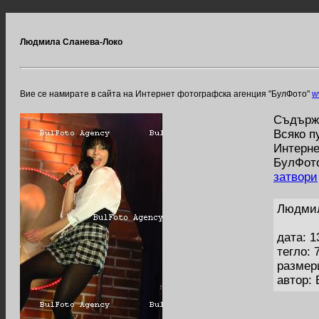
Людмила Сланева-Локо
Вие се намирате в сайта на Интернет фотографска агенция "БулФото"
w
Съдържа
Всяко п
Интерне
БулФото
затвори
Людмил
дата: 1
тегло: 
размер
автор: