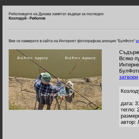
Риболовците на Дунава замятат въдици за последно
Козлодуй - Риболов
Вие се намирате в сайта на Интернет фотографска агенция "БулФото"
w
Съдържа
Всяко п
Интерне
БулФото
затвори
Козлод
дата: 3
тегло: 
размер
автор: