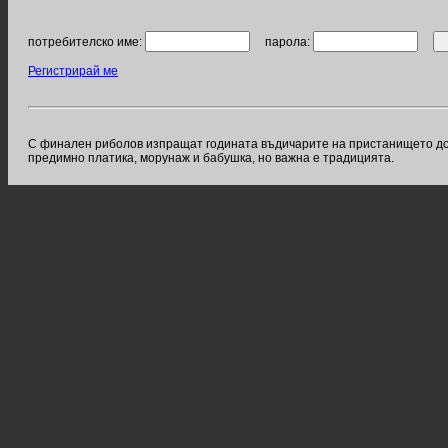
потребителско име:
парола:
Регистрирай ме
С финален риболов изпращат годината въдичарите на пристанището до па
предимно платика, морунаж и бабушка, но важна е традицията.