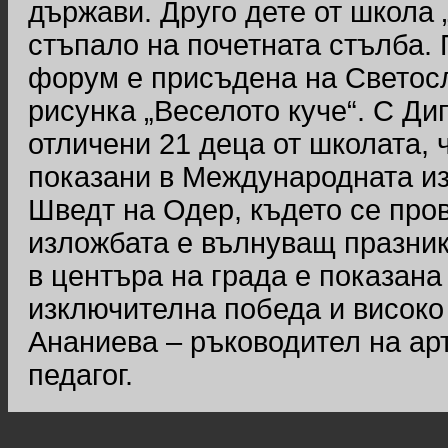
държави. Друго дете от школа „
стъпало на почетната стълба.
форум е присъдена на Светосл
рисунка „Веселото куче“. С Ди
отличени 21 деца от школата, 
показани в Международната из
Шведт на Одер, където се про
изложбата е вълнуващ празник 
в центъра на града е показана
изключителна победа и висок
Ананиева – ръководител на арт
педагог.