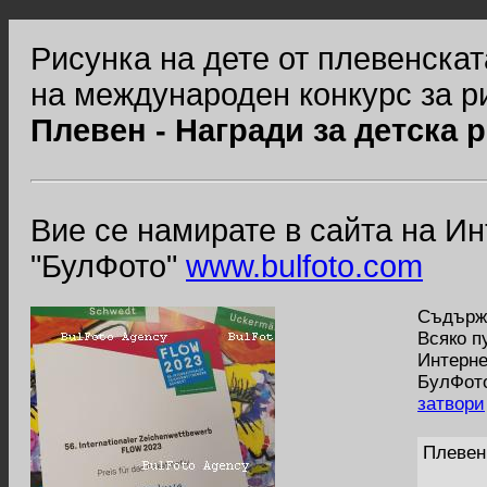
Рисунка на дете от плевенскат
на международен конкурс за р
Плевен - Награди за детска 
Вие се намирате в сайта на И
"БулФото"
www.bulfoto.com
Съдържа
Всяко п
Интерне
БулФото
затвори
Плевен 