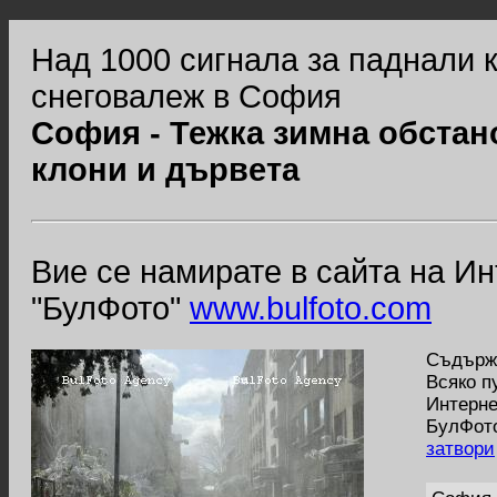
Над 1000 сигнала за паднали 
снеговалеж в София
София - Тежка зимна обстан
клони и дървета
Вие се намирате в сайта на И
"БулФото"
www.bulfoto.com
Съдържа
Всяко п
Интерне
БулФото
затвори