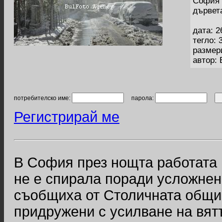
София 
дървет
дата: 2
тегло: 
размер
автор:
потребителско име:
парола:
Регистрирай ме
В София през нощта работата 
не е спирала поради усложнен
съобщиха от Столичната общин
придружени с усилване на вят