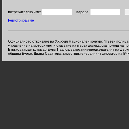
потребителско име:
парола:
Регистрирай ме
Официалното откриване на XXIX-ия Национален конкурс "Пътен полицай н
управление на мотоциклет и оказване на първа долекарска помощ на по
Бургас старши комисар Емил Павлов, заместник-председателят на Държ
община Бургас Диана Саватева, заместник генералният директор на БЧК