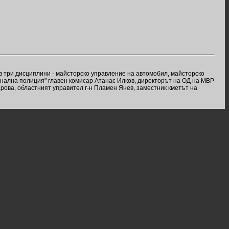
в три дисциплини - майсторско управление на автомобил, майсторско
онална полиция" главен комисар Атанас Илков, директорът на ОД на МВР
ова, областният управител г-н Пламен Янев, заместник кметът на