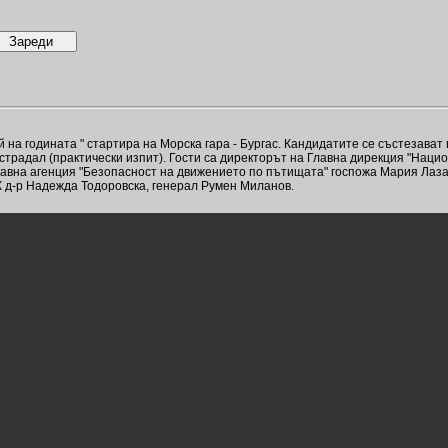
а годината " стартира на Морска гара - Бургас. Кандидатите се състезават 
страдал (практически изпит). Гости са директорът на Главна дирекция "Наци
авна агенция "Безопасност на движението по пътищата" госпожа Мария Лазар
 д-р Надежда Тодоровска, генерал Румен Миланов.