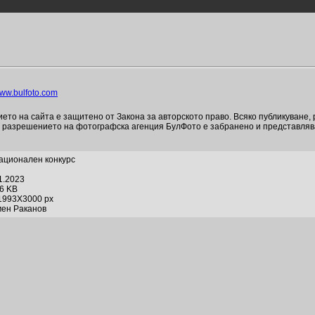
ww.bulfoto.com
то на сайта е защитено от Закона за авторското право. Всяко публикуване,
и разрешението на фотографска агенция БулФото е забранено и представля
Национален конкурс
1.2023
26 KB
1993X3000 px
мен Раканов