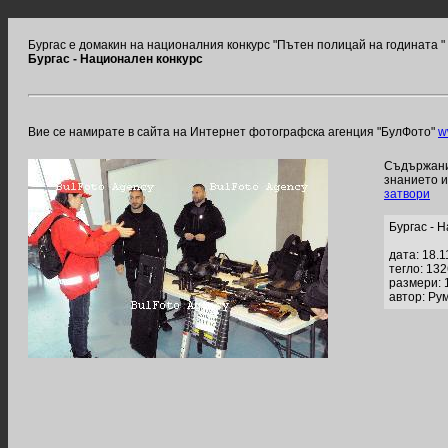
Бургас е домакин на националния конкурс "Пътен полицай на годината "
Бургас - Национален конкурс
Вие се намирате в сайта на Интернет фотографска агенция "БулФото"
w
Съдържание
знанието 
затвори
Бургас - 
дата: 18.1
тегло: 13
размери: 
автор: Ру