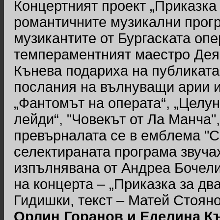
Концертният проект „Приказка 
романтичните музикални прогр
музикантите от Бургаската опе
темпераментният маестро Дея
Кънева подариха на публиката
послания на вълнуващи арии и 
„Фантомът на операта“, „Целун
лейди“, "Човекът от Ла Манча", 
превърналата се в емблема "Св
селектираната програма звучаха
изпълнявана от Андреа Бочели
на концерта – „Приказка за дв
Гидишки, текст – Матей Стояно
Орлин Горанов и Еделина К