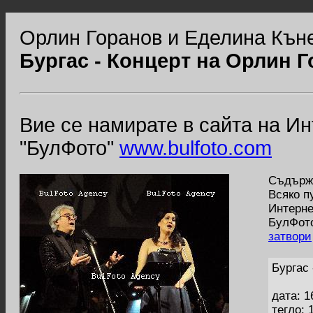
Орлин Горанов и Еделина Къне
Бургас - Концерт на Орлин 
Вие се намирате в сайта на И
"БулФото"
www.bulfoto.com
Съдържа
Всяко п
Интерне
БулФото
затвори
Бургас
дата: 1
тегло: 