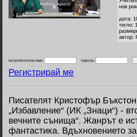
Учител
нов ро
дата: 1
тегло: 
размер
автор:
потребителско име:
парола:
Регистрирай ме
Писателят Кристофър Бъкстон 
„Избавление“ (ИК „Знаци“) - в
вечните сънища“. Жанрът е ис
фантастика. Вдъхновението за 