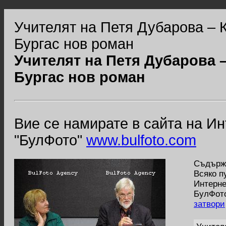
Учителят на Петя Дубарова – 
Бургас нов роман
Учителят на Петя Дубарова 
Бургас нов роман
Вие се намирате в сайта на И
"БулФото"
www.bulfoto.com
Съдържа
Всяко п
Интерне
БулФото
затвори