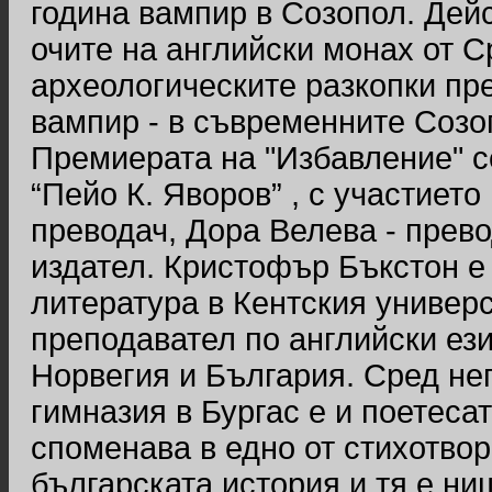
година вампир в Созопол. Дейс
очите на английски монах от С
археологическите разкопки пре
вампир - в съвременните Созо
Премиерата на "Избавление" с
“Пейо К. Яворов” , с участието
преводач, Дора Велева - прево
издател. Кристофър Бъкстон е
литература в Кентския универс
преподавател по английски ези
Норвегия и България. Сред не
гимназия в Бургас е и поетеса
споменава в едно от стихотвор
българската история и тя е ниш