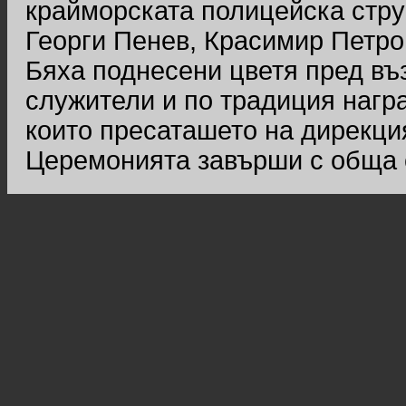
крайморската полицейска стру
Георги Пенев, Красимир Петро
Бяха поднесени цветя пред въ
служители и по традиция нагр
които пресаташето на дирекци
Церемонията завърши с обща с