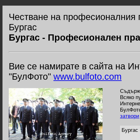
Честване на професионалния 
Бургас
Бургас - Професионален пр
Вие се намирате в сайта на И
"БулФото"
www.bulfoto.com
Съдържа
Всяко п
Интерне
БулФото
затвори
Бургас