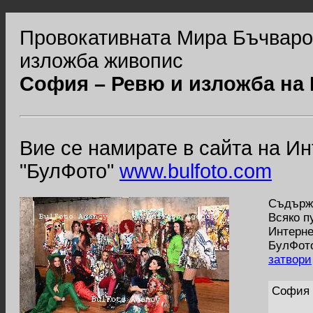
Провокативната Мира Бъчваров
изложба живопис
София – Ревю и изложба на
Вие се намирате в сайта на И
"БулФото"
www.bulfoto.com
Съдържа
Всяко п
Интерне
БулФото
затвори
София 