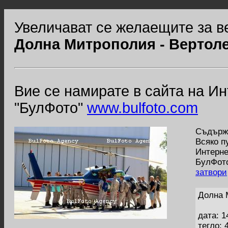
Увеличават се желаещите за в
Долна Митрополия - Вертоле
Вие се намирате в сайта на И
"БулФото"
www.bulfoto.com
Съдържа
Всяко п
Интерне
БулФото
затвори
Долна 
дата: 1
тегло: 