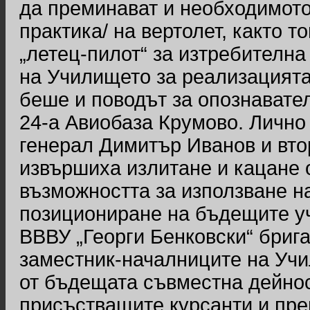
да преминават и необходимото
практика/ на вертолет, както т
„летец-пилот“ за изтребителна
на Училището за реализацията
беше и поводът за опознавател
24-а Авиобаза Крумово. Лично
генерал Димитър Иванов и вто
извършиха излитане и кацане о
възможността за използване н
позициониране на бъдещите уч
ВВВУ „Георги Бенковски“ бриг
заместник-началниците на Уч
от бъдещата съвместна дейнос
присъстващите курсанти и преп