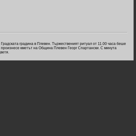
Градската градина в Плевен. Тържественият ритуал от 11.00 часа беше
во произнесе кметът на Община Плевен Георг Спартански. С минута
ветя.