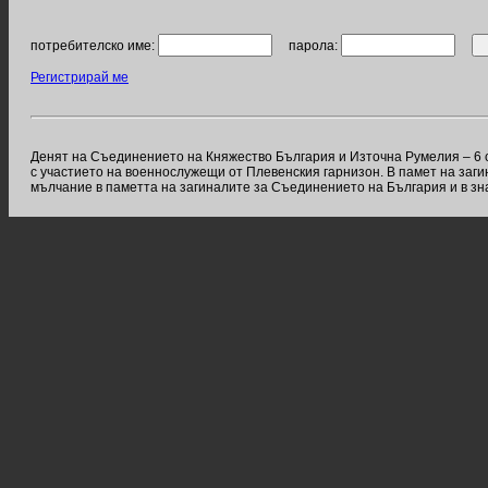
потребителско име:
парола:
Регистрирай ме
Денят на Съединението на Княжество България и Източна Румелия – 6 с
с участието на военнослужещи от Плевенския гарнизон. В памет на заги
мълчание в паметта на загиналите за Съединението на България и в зн