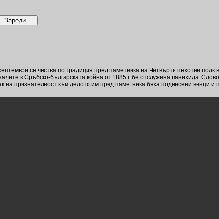
ептември се чества по традиция пред паметника на Четвърти пехотен полк в 
налите в Сръбско-българската война от 1885 г. бе отслужена панихида. Сло
ак на признателност към делото им пред паметника бяха поднесени венци и ц