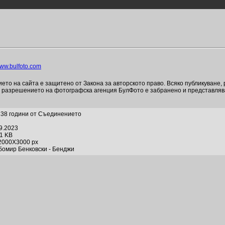
ww.bulfoto.com
то на сайта е защитено от Закона за авторското право. Всяко публикуване,
и разрешението на фотографска агенция БулФото е забранено и представля
138 години от Съединението
09.2023
61 KB
2000X3000 px
бомир Бенковски - Бенджи