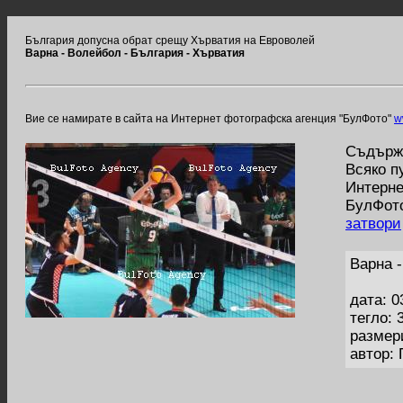
България допусна обрат срещу Хърватия на Евроволей
Варна - Волейбол - България - Хърватия
Вие се намирате в сайта на Интернет фотографска агенция "БулФото"
w
Съдържа
Всяко п
Интерне
БулФото
затвори
Варна 
дата: 0
тегло: 
размер
автор: