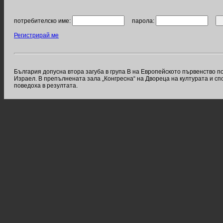
потребителско име:
парола:
Регистрирай ме
България допусна втора загуба в група В на Европейското първенство п
Израел. В препълнената зала „Конгресна“ на Двореца на културата и сп
поведоха в резултата.