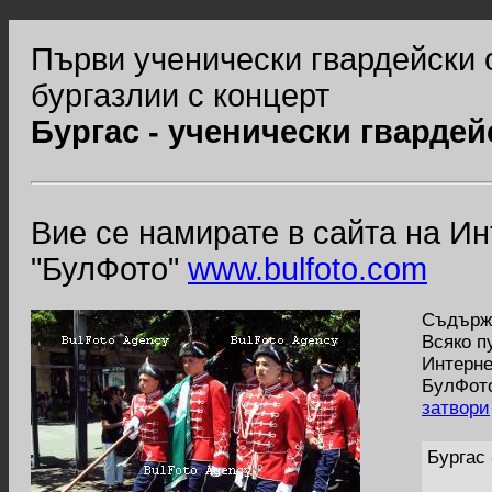
Първи ученически гвардейски 
бургазлии с концерт
Бургас - ученически гвардей
Вие се намирате в сайта на И
"БулФото"
www.bulfoto.com
Съдържа
Всяко п
Интерне
БулФото
затвори
Бургас 