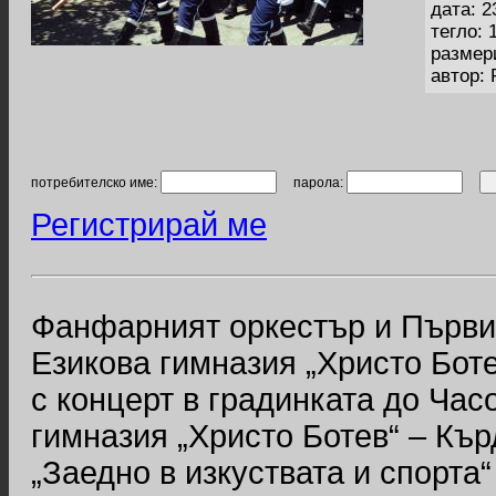
дата: 2
тегло: 
размер
автор:
потребителско име:
парола:
Регистрирай ме
Фанфарният оркестър и Първи 
Езикова гимназия „Христо Бот
с концерт в градинката до Час
гимназия „Христо Ботев“ – Къ
„Заедно в изкуствата и спорта“