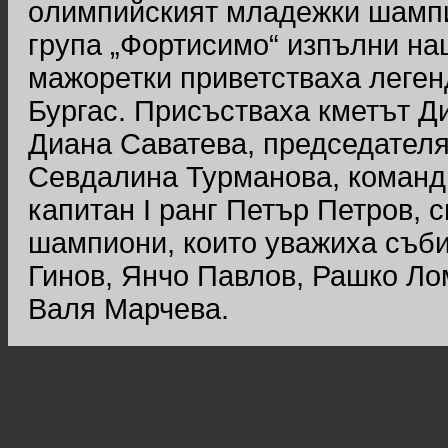
oлимпийският младежки шампи
група „Фортисимо“ изпълни на
мажоретки приветстваха леге
Бургас. Присъстваха кметът Д
Диана Саватева, председателя
Севдалина Турманова, команд
капитан I ранг Петър Петров, 
шампиони, които уважиха съб
Гинов, Янчо Павлов, Рашко Ло
Валя Марчева.