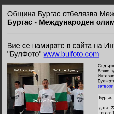
Община Бургас отбелязва Меж
Бургас - Международен олим
Вие се намирате в сайта на И
"БулФото"
www.bulfoto.com
Съдържа
Всяко п
Интерне
БулФото
затвори
Бургас
дата: 2
тегло: 