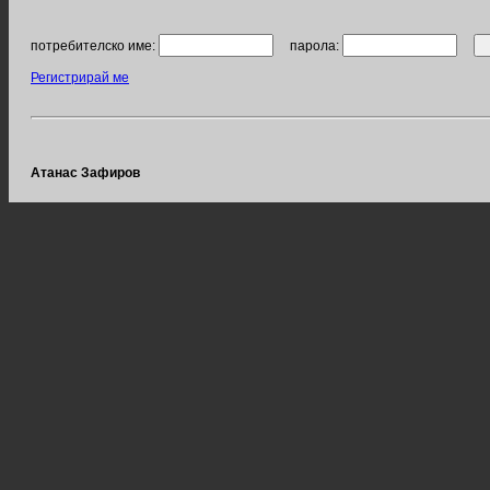
потребителско име:
парола:
Регистрирай ме
Атанас Зафиров