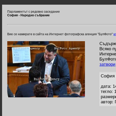
Парламентът с редовно заседание
София - Народно събрание
Вие се намирате в сайта на Интернет фотографска агенция "БулФото"
w
Съдържа
Всяко п
Интерне
БулФото
затвори
София 
дата: 1
тегло: 
размер
автор: 