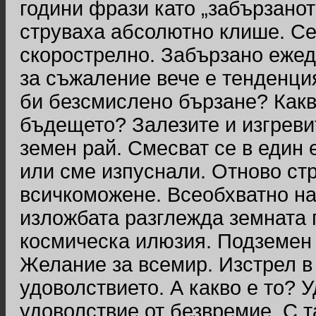
години фрази като „забързанот
струваха абсолютно клише. Сег
скорострелно. Забързано ежед
за съжаление вече е тенденция
би безсмислено бързане? Какв
бъдещето? Залезите и изгревит
земен рай. Смесват се в един 
или сме изпуснали. Отново ст
всичкоможене. Всеобхватно на
изложбата разглежда земната 
космическа илюзия. Подземен 
Желание за всемир. Изстрел в
удоволствието. А какво е то? 
удоволствие от безвремие. С 