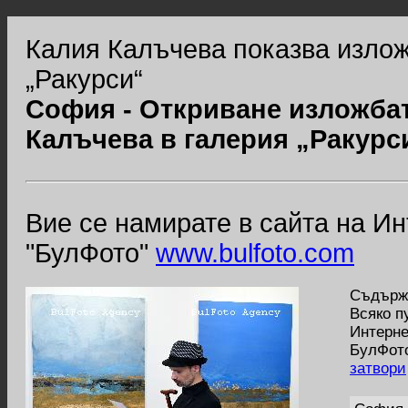
Калия Калъчева показва изложб
„Ракурси“
София - Откриване изложбат
Калъчева в галерия „Ракурс
Вие се намирате в сайта на И
"БулФото"
www.bulfoto.com
Съдържа
Всяко п
Интерне
БулФото
затвори