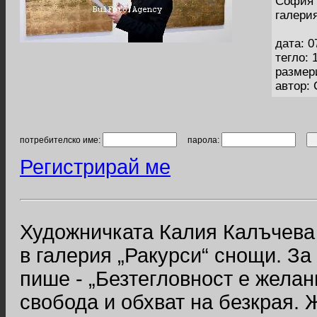
София 
галерия
дата: 0
тегло: 
размер
автор:
потребителско име:
парола:
Регистрирай ме
Художничката Калия Калъчева 
в галерия „Ракурси“ снощи. З
пише - „Безтегловност е жела
свобода и обхват на безкрая.