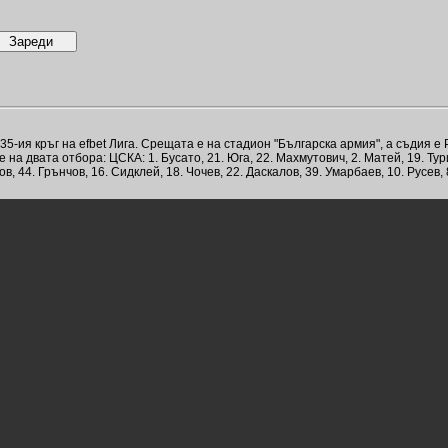
-ия кръг на efbet Лига. Срещата е на стадион "Българска армия", а съдия е
на двата отбора: ЦСКА: 1. Бусато, 21. Юга, 22. Махмутович, 2. Матей, 19. Тури
, 44. Грънчов, 16. Сидклей, 18. Чочев, 22. Даскалов, 39. Умарбаев, 10. Русев,