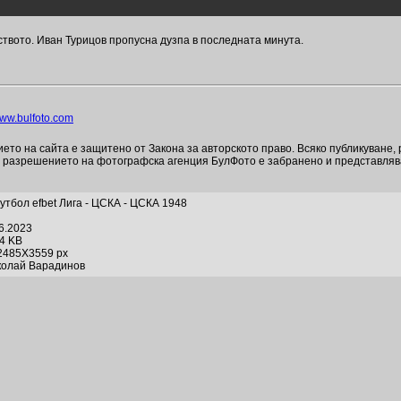
твото. Иван Турицов пропусна дузпа в последната минута.
ww.bulfoto.com
то на сайта е защитено от Закона за авторското право. Всяко публикуване,
и разрешението на фотографска агенция БулФото е забранено и представля
утбол efbet Лига - ЦСКА - ЦСКА 1948
06.2023
84 KB
2485X3559 px
колай Варадинов