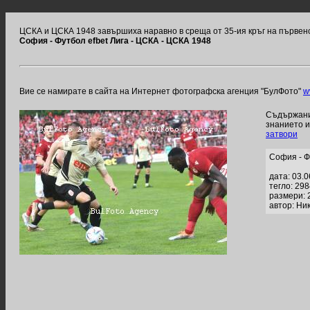
ЦСКА и ЦСКА 1948 завършиха наравно в среща от 35-ия кръг на първенс
София - Футбол efbet Лига - ЦСКА - ЦСКА 1948
Вие се намирате в сайта на Интернет фотографска агенция "БулФото"
w
Съдържание
знанието 
затвори
София - Ф
дата: 03.
тегло: 29
размери: 
автор: Ни