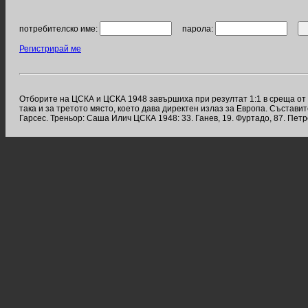
потребителско име:
парола:
Регистрирай ме
Отборите на ЦСКА и ЦСКА 1948 завършиха при резултат 1:1 в среща от 35
така и за третото място, което дава директен излаз за Европа. Съставите 
Гарсес. Треньор: Саша Илич ЦСКА 1948: 33. Ганев, 19. Фуртадо, 87. Петров