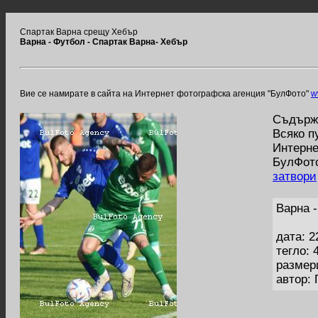
Спартак Варна срещу Хебър
Варна - Футбол - Спартак Варна- Хебър
Вие се намирате в сайта на Интернет фотографска агенция "БулФото"
w
Съдържа
Всяко п
Интерне
БулФото
затвори
Варна 
дата: 2
тегло: 
размер
автор: