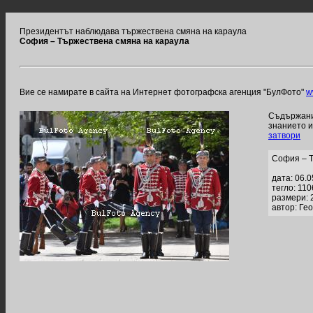
Президентът наблюдава тържествена смяна на караула
София – Тържествена смяна на караула
Вие се намирате в сайта на Интернет фотографска агенция "БулФото"
w
Съдържание
знанието 
затвори
София – Т
дата: 06.
тегло: 11
размери: 
автор: Ге