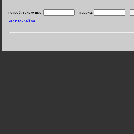
потребителско име:
парола:
Регистрирай ме