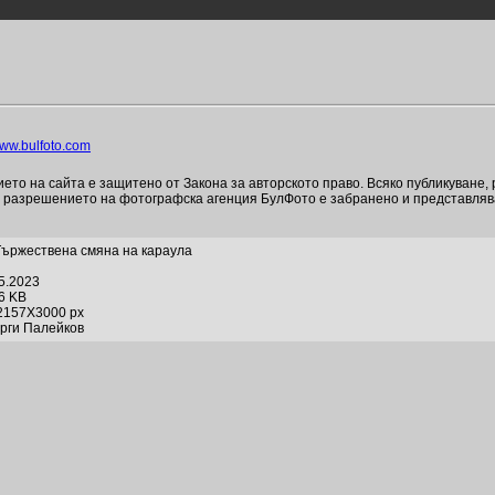
ww.bulfoto.com
то на сайта е защитено от Закона за авторското право. Всяко публикуване,
и разрешението на фотографска агенция БулФото е забранено и представля
ържествена смяна на караула
05.2023
06 KB
2157X3000 px
орги Палейков