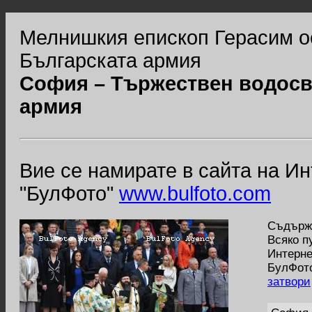
Мелнишкия епископ Герасим о
Българската армия
София – Тържествен водосве
армия
Вие се намирате в сайта на И
"БулФото"
www.bulfoto.com
Съдържа
Всяко п
Интерне
БулФото
затвори