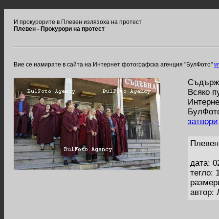
И прокурорите в Плевен излязоха на протест
Плевен - Прокурори на протест
Вие се намирате в сайта на Интернет фотографска агенция "БулФото"
w
Съдържа
Всяко п
Интерне
БулФото
затвори
Плевен
дата: 0
тегло: 
размер
автор: