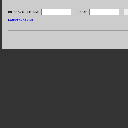
потребителско име:
парола:
Регистрирай ме