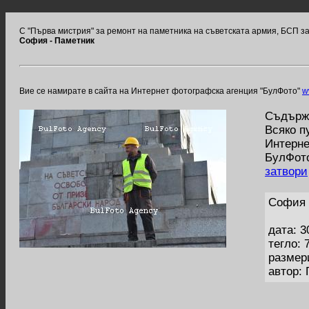
С "Първа мистрия" за ремонт на паметника на съветската армия, БСП з
София - Паметник
Вие се намирате в сайта на Интернет фотографска агенция "БулФото"
w
Съдържа
Всяко п
Интерне
БулФото
затвори
София 
дата: 3
тегло: 
размер
автор: 