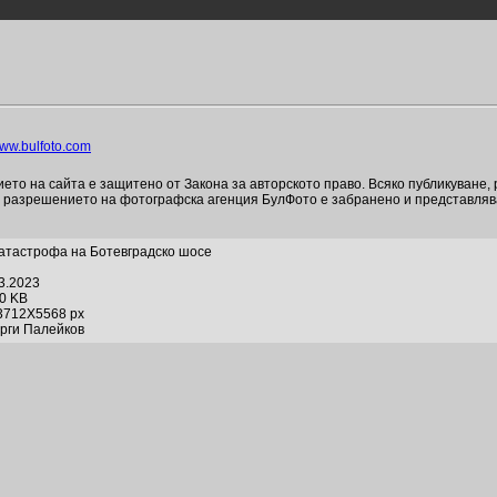
ww.bulfoto.com
то на сайта е защитено от Закона за авторското право. Всяко публикуване,
и разрешението на фотографска агенция БулФото е забранено и представля
атастрофа на Ботевградско шосе
03.2023
20 KB
3712X5568 px
орги Палейков