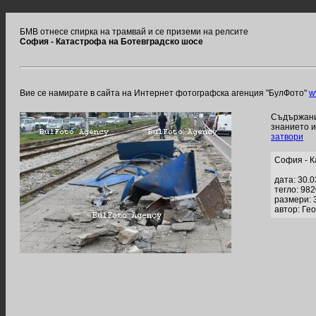
БМВ отнесе спирка на трамвай и се приземи на релсите
София - Катастрофа на Ботевградско шосе
Вие се намирате в сайта на Интернет фотографска агенция "БулФото"
w
Съдържание
знанието 
затвори
София - К
дата: 30.
тегло: 98
размери: 
автор: Ге