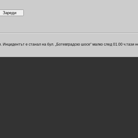
 Инцидентът е станал на бул. „Ботевградско шосе“ малко след 01.00 ч.тази н