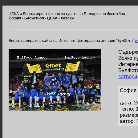
ЦСКА и Левски играят финал за купата на България по баскетбол
София - Баскетбол - ЦСКА - Левски
Вие се намирате в сайта на Интернет фотографска агенция "БулФото"
w
Съдържа
Всяко п
Интерне
БулФото
затвори
София 
дата: 2
тегло: 
размер
автор: 