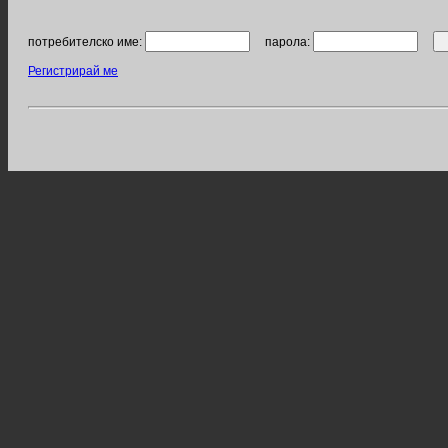
потребителско име:
парола:
Регистрирай ме