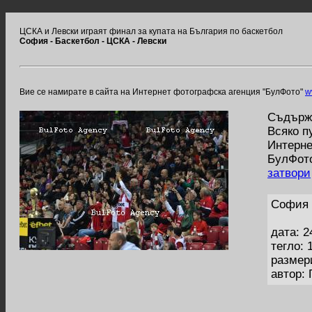
ЦСКА и Левски играят финал за купата на България по баскетбол
София - Баскетбол - ЦСКА - Левски
Вие се намирате в сайта на Интернет фотографска агенция "БулФото"
w
Съдържа
Всяко п
Интерне
БулФото
затвори
София 
дата: 2
тегло: 
размер
автор: 