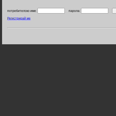
потребителско име:
парола:
Регистрирай ме