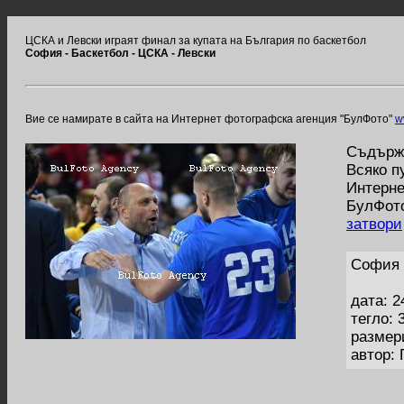
ЦСКА и Левски играят финал за купата на България по баскетбол
София - Баскетбол - ЦСКА - Левски
Вие се намирате в сайта на Интернет фотографска агенция "БулФото"
w
Съдържа
Всяко п
Интерне
БулФото
затвори
София 
дата: 2
тегло: 
размер
автор: 