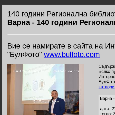
140 години Регионална библио
Варна - 140 години Региона
Вие се намирате в сайта на И
"БулФото"
www.bulfoto.com
Съдържа
Всяко п
Интерне
БулФото
затвори
Варна 
дата: 2
тегло: 