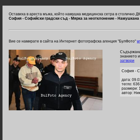
Оставиха в ареста мъжа, който намушка медицинска сетра в столично Д
София - Софийски градски съд - Мярка за неотклонение - Намушкана
Вие се намирате в сайта на Интернет фотографска агенция "БулФото"
w
Съдържание
знанието 
затвори
София - С
дата: 09.
тегло: 63
размери: 
автор: Ни