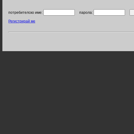
потребителско име:
парола:
Регистрирай ме