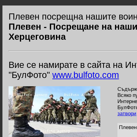
Плевен посрещна нашите воин
Плевен - Посрещане на наши
Херцеговина
Вие се намирате в сайта на И
"БулФото"
www.bulfoto.com
Съдържа
Всяко п
Интерне
БулФото
затвори
Плевен