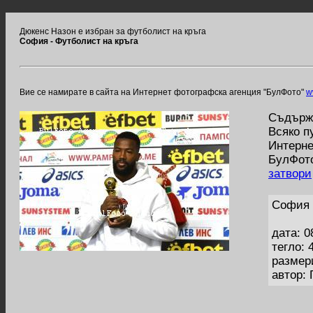
Дюкенс Назон е избран за футболист на кръга
София - Футболист на кръга
Вие се намирате в сайта на Интернет фотографска агенция "БулФото"
w
Съдържа
Всяко п
Интерне
БулФото
затвори
София 
дата: 0
тегло: 
размер
автор: 