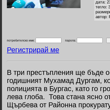
дата: 2
тегло: 
размер
автор:
потребителско име:
парола:
Регистрирай ме
В три престъпления ще бъде о
годишният Мухамад Дургам, ко
полицията в Бургас, като го гр
лева глоба. Това стана ясно о
Щърбева от Районна прокурату