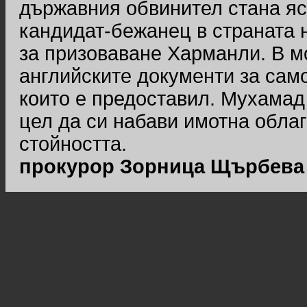
държавния обвинител стана яс
кандидат-бежанец в страната н
за призоваване Харманли. В м
английските документи за сам
които е предоставил. Мухамад
цел да си набави имотна облаг
стойността.
прокурор Зорница Щърбева