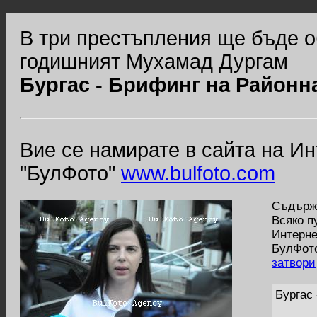
В три престъпления ще бъде о
годишният Мухамад Дургам
Бургас - Брифинг на Районн
Вие се намирате в сайта на И
"БулФото"
www.bulfoto.com
Съдържа
Всяко п
Интерне
БулФото
затвори
Бургас 