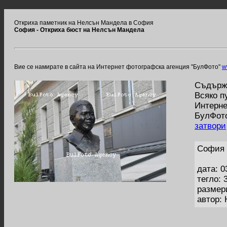
Откриха паметник на Нелсън Мандела в София
София - Откриха бюст на Нелсън Мандела
Вие се намирате в сайта на Интернет фотографска агенция "БулФото"
w
Съдържа
Всяко п
Интерне
БулФото
затвори
София 
дата: 0
тегло: 
размер
автор: