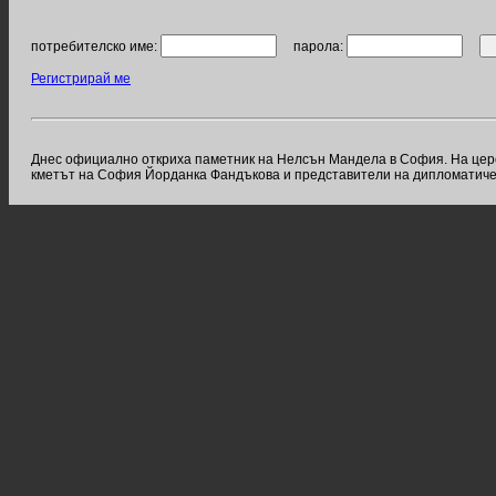
потребителско име:
парола:
Регистрирай ме
Днес официално откриха паметник на Нелсън Мандела в София. На цер
кметът на София Йорданка Фандъкова и представители на дипломатичес