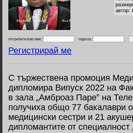
размер
автор:
потребителско име:
парола:
Регистрирай ме
С тържествена промоция Меди
дипломира Випуск 2022 на Фак
в зала „Амброаз Паре” на Тел
получиха общо 77 бакалаври о
медицински сестри и 21 акуше
дипломантите от специалност „