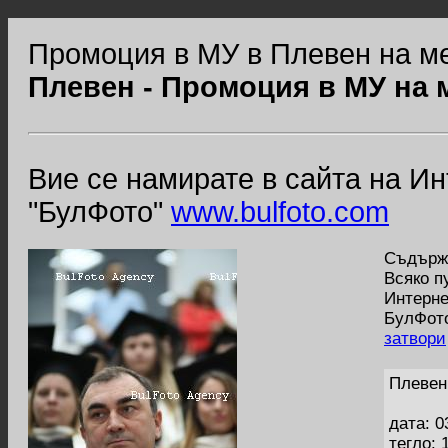
Промоция в МУ в Плевен на м
Плевен - Промоция в МУ на 
Вие се намирате в сайта на И
"БулФото"
www.bulfoto.com
Съдържа
Всяко п
Интерне
БулФото
затвори
Плевен
дата: 0
тегло: 