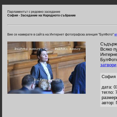
Парламентът с редовно заседание
София - Заседание на Народното събрание
Вие се намирате в сайта на Интернет фотографска агенция "БулФото"
w
Съдържа
Всяко п
Интерне
БулФото
затвори
София 
дата: 0
тегло: 
размер
автор: 