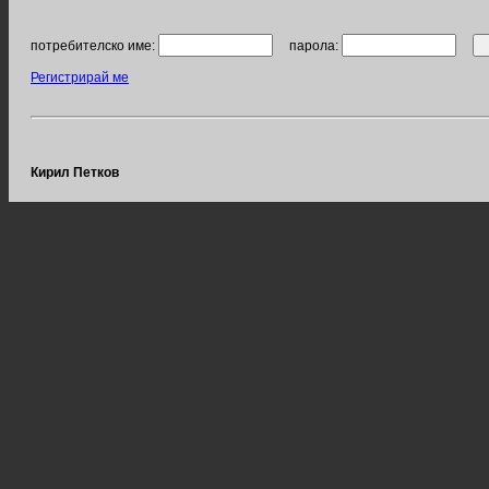
потребителско име:
парола:
Регистрирай ме
Кирил Петков