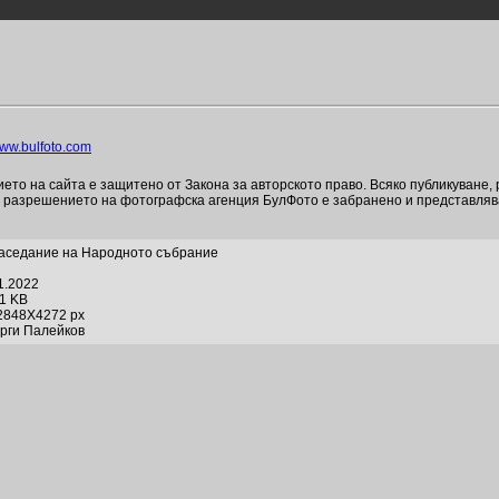
ww.bulfoto.com
то на сайта е защитено от Закона за авторското право. Всяко публикуване,
и разрешението на фотографска агенция БулФото е забранено и представля
аседание на Народното събрание
1.2022
71 KB
2848X4272 px
орги Палейков