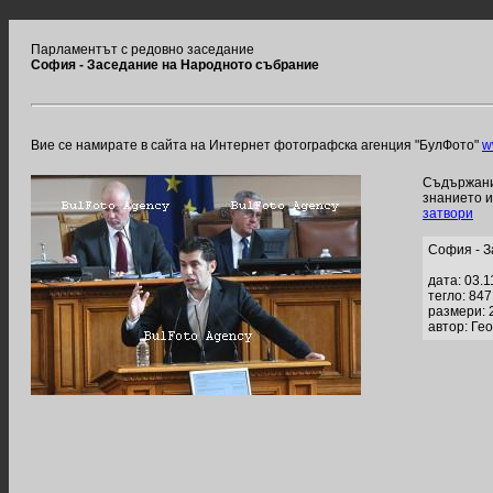
Парламентът с редовно заседание
София - Заседание на Народното събрание
Вие се намирате в сайта на Интернет фотографска агенция "БулФото"
w
Съдържание
знанието 
затвори
София - З
дата: 03.1
тегло: 84
размери: 
автор: Ге