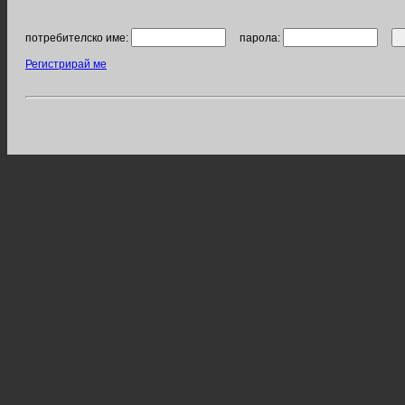
потребителско име:
парола:
Регистрирай ме