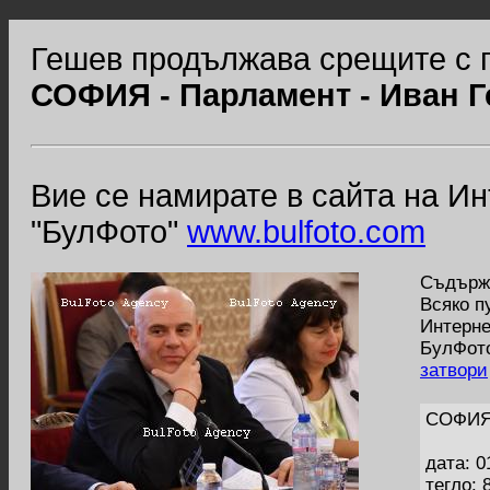
Гешев продължава срещите с 
СОФИЯ - Парламент - Иван Г
Вие се намирате в сайта на И
"БулФото"
www.bulfoto.com
Съдържа
Всяко п
Интерне
БулФото
затвори
СОФИЯ 
дата: 0
тегло: 