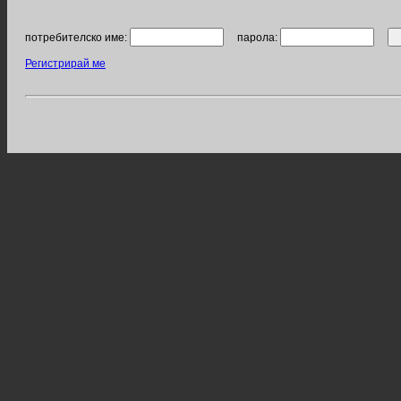
потребителско име:
парола:
Регистрирай ме