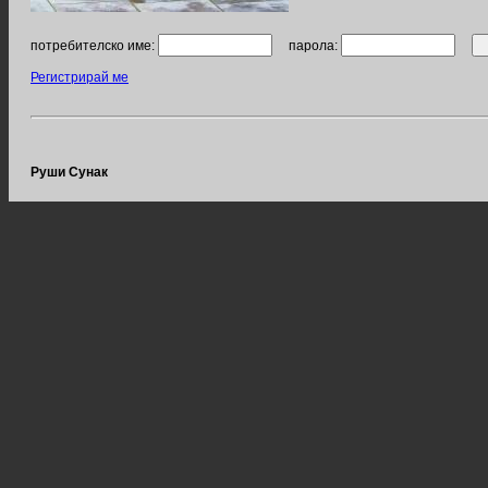
потребителско име:
парола:
Регистрирай ме
Руши Сунак