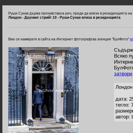
Руши Сунак държа прочувствена реч, преди да влезе в резиденцията на 
Лондон - Даунинг стрийт 10 - Руши Сунак влиза в резиденцията
Вие се намирате в сайта на Интернет фотографска агенция "БулФото"
w
Съдържа
Всяко п
Интерне
БулФото
затвори
Лондон
дата: 2
тегло: 
размер
автор: 