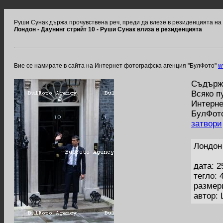
Руши Сунак държа прочувствена реч, преди да влезе в резиденцията на 
Лондон - Даунинг стрийт 10 - Руши Сунак влиза в резиденцията
Вие се намирате в сайта на Интернет фотографска агенция "БулФото"
w
Съдържа
Всяко п
Интерне
БулФото
затвори
Лондон
дата: 2
тегло: 
размер
автор: 