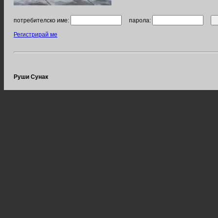
потребителско име:
парола:
Регистрирай ме
Руши Сунак