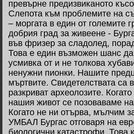
превърне предизвиканото късог
Слепота към проблемите на с
– моргата в един от големите 
добрия град за живеене - Бург
във фризер за сладолед, пора
Това е един възможен шанс да
усмивка от и не толкова хубави
ненужни пионки. Нашите предц
мъртвите. Свидетелствата са в
разкриват археолозите. Когат
нашия живот се позоваваме на
Когато не ни отърва, мълчим з
УМБАЛ Бургас отговаря на евр
биологични катастрофи. Това к