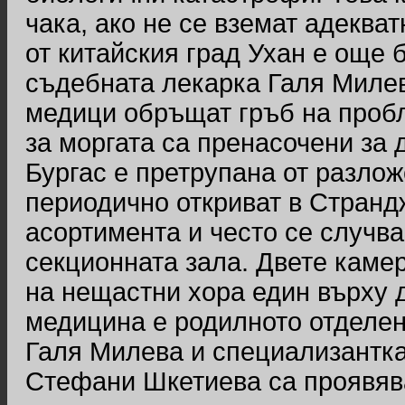
чака, ако не се вземат адеква
от китайския град Ухан е още 
съдебната лекарка Галя Милев
медици обръщат гръб на пробл
за моргата са пренасочени за 
Бургас е претрупана от разлож
периодично откриват в Странд
асортимента и често се случва
секционната зала. Двете камер
на нещастни хора един върху д
медицина е родилното отделени
Галя Милева и специализантка
Стефани Шкетиева са проявява