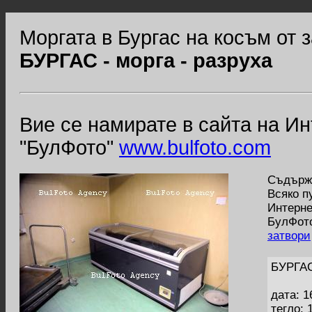
Моргата в Бургас на косъм от 
БУРГАС - морга - разруха
Вие се намирате в сайта на И
"БулФото"
www.bulfoto.com
Съдържа
Всяко п
Интерне
БулФото
затвори
БУРГАС
дата: 1
тегло: 