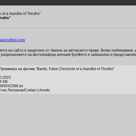
f a Handful of Thruths"
ruths"
ww.bulfoto.com
то на сайта е защитено от Закона за авторското право. Всяко публикуване,
и разрешението на фотографска агенция БулФото е забранено и представля
ремиера на филма "Bardo, False Chronicle of a Handful of Thruths"
10.2022
85 KB
3000X2398 px
тан Лиловски/Cvetan Lilovski