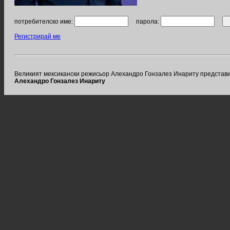
потребителско име:
парола:
Регистрирай ме
Великият мексикански режисьор Алехандро Гонзалез Инариту представи фил
Алехандро Гонзалез Инариту