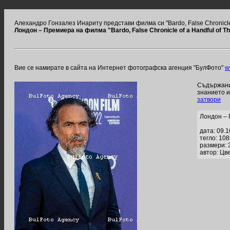
Алехандро Гонзалез Инариту представи филма си "Bardo, False Chronicle o
Лондон – Премиера на филма "Bardo, False Chronicle of a Handful of Th
Вие се намирате в сайта на Интернет фотографска агенция "БулФото"
w
Съдържание
знанието 
затвори
Лондон – П
дата: 09.
тегло: 10
размери: 
автор: Цве