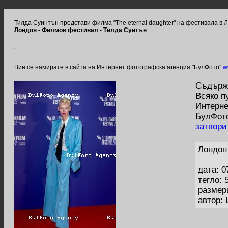
Тилда Суинтън представи филма "The eternal daughter" на фестивала в 
Лондон - Филмов фестивал - Тилда Суитън
Вие се намирате в сайта на Интернет фотографска агенция "БулФото"
w
Съдържа
Всяко п
Интерне
БулФото
затвори
Лондон
дата: 0
тегло: 
размер
автор: 