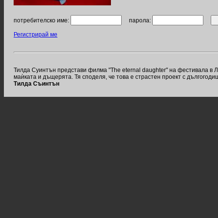
потребителско име:
парола:
Регистрирай ме
Тилда Суинтън представи филма "The eternal daughter" на фестивала в 
маѝката и дъщерята. Тя споделя, че това е страстен проект с дългогод
Тилда Съинтън