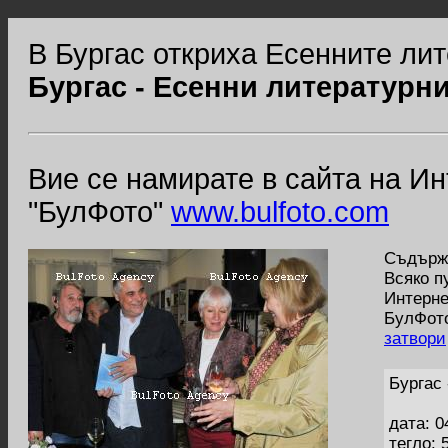
В Бургас откриха Есенните ли
Бургас - Есенни литературн
Вие се намирате в сайта на И
"БулФото"
www.bulfoto.com
Съдържа
Всяко п
Интерне
БулФото
затвори
Бургас
дата: 0
тегло: 