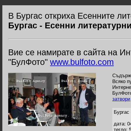
В Бургас откриха Есенните ли
Бургас - Есенни литературн
Вие се намирате в сайта на И
"БулФото"
www.bulfoto.com
Съдържа
Всяко п
Интерне
БулФото
затвори
Бургас
дата: 0
тегло: 