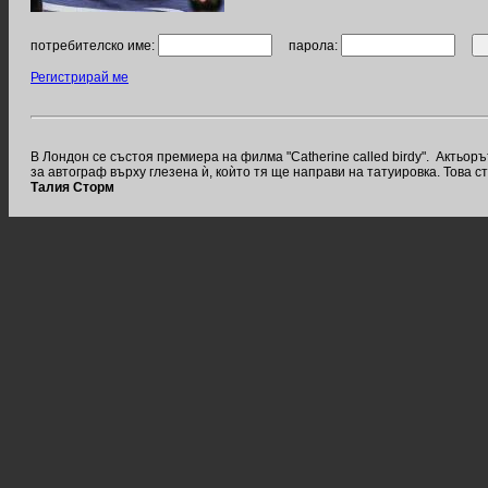
потребителско име:
парола:
Регистрирай ме
В Лондон се състоя премиера на филма "Catherine called birdy". Актьо
за автограф върху глезена ѝ, коѝто тя ще направи на татуировка. Това с
Талия Сторм