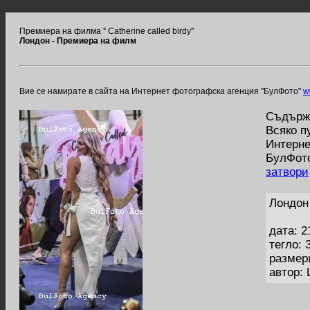
Премиера на филма '' Catherine called birdy''
Лондон - Премиера на филм
Вие се намирате в сайта на Интернет фотографска агенция "БулФото"
w
Съдържа
Всяко п
Интерне
БулФото
затвори
Лондон
дата: 2
тегло: 
размер
автор: 